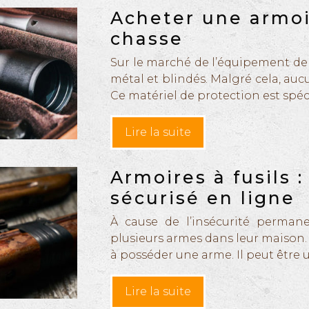
Acheter une armoir
chasse
Sur le marché de l’équipement de 
métal et blindés. Malgré cela, au
Ce matériel de protection est spé
Lire la suite
Armoires à fusils 
sécurisé en ligne
À cause de l’insécurité perma
plusieurs armes dans leur maison.
à posséder une arme. Il peut être 
Lire la suite