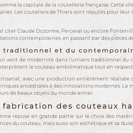
comme la capitale de la coutellerie française. Cette
ires. Les couteliers de Thiers sont réputés pour leur
ut citer Claude Dozorme, Perceval ou encore Fonteni
réations contemporaines, en passant par des pièces de
du traditionnel et du contemporai
 un vent de modernité dans l’univers traditionnel du
interprètent le couteau emblématique tout en respect
tisanat, avec une production entièrement réalisée d
echniques ancestrales à des innovations modernes. La 
eurs de beaux objets du monde entier.
e fabrication des couteaux 
mme repose en grande partie sur le choix des matéria
s du couteau, mais aussi son esthétique et sa durab