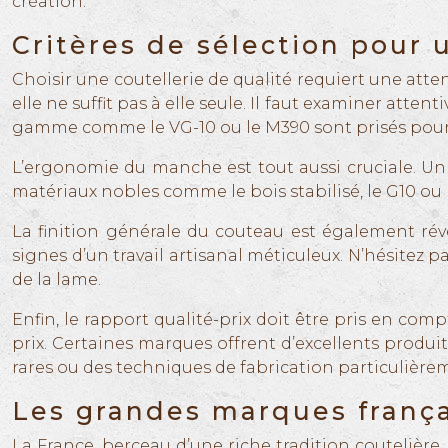
création.
Critères de sélection pour 
Choisir une coutellerie de qualité requiert une atte
elle ne suffit pas à elle seule. Il faut examiner atten
gamme comme le VG-10 ou le M390 sont prisés pour le
L’ergonomie du manche est tout aussi cruciale. Un 
matériaux nobles comme le bois stabilisé, le G10 ou l
La finition générale du couteau est également révé
signes d’un travail artisanal méticuleux. N’hésitez 
de la lame.
Enfin, le rapport qualité-prix doit être pris en co
prix. Certaines marques offrent d’excellents produits
rares ou des techniques de fabrication particulièr
Les grandes marques frança
La France, berceau d’une riche tradition coutelière