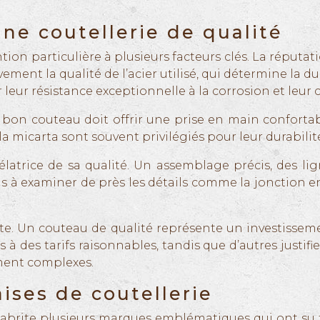
une coutellerie de qualité
ntion particulière à plusieurs facteurs clés. La réputa
tivement la qualité de l’acier utilisé, qui détermine la d
ur résistance exceptionnelle à la corrosion et leur ca
bon couteau doit offrir une prise en main confortabl
a micarta sont souvent privilégiés pour leur durabilité
latrice de sa qualité. Un assemblage précis, des lig
pas à examiner de près les détails comme la jonction e
mpte. Un couteau de qualité représente un investissem
 à des tarifs raisonnables, tandis que d’autres justifie
ement complexes.
ises de coutellerie
, abrite plusieurs marques emblématiques qui ont su t