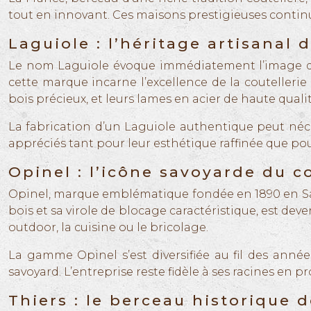
tout en innovant. Ces maisons prestigieuses continue
Laguiole : l’héritage artisanal 
Le nom Laguiole évoque immédiatement l’image d’un
cette marque incarne l’excellence de la coutelleri
bois précieux, et leurs lames en acier de haute qualit
La fabrication d’un Laguiole authentique peut néce
appréciés tant pour leur esthétique raffinée que po
Opinel : l’icône savoyarde du c
Opinel, marque emblématique fondée en 1890 en Sav
bois et sa virole de blocage caractéristique, est de
outdoor, la cuisine ou le bricolage.
La gamme Opinel s’est diversifiée au fil des anné
savoyard. L’entreprise reste fidèle à ses racines en
Thiers : le berceau historique d