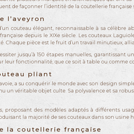
nt de façonner l’identité de la coutellerie française 
de l’aveyron
 couteau élégant, reconnaissable à sa célèbre abei
e française depuis le XIXe siècle. Les couteaux Lagui
é. Chaque pièce est le fruit d’un travail minutieux, all
ssiter jusqu’à 150 étapes manuelles, garantissant un
ur leur fonctionnalité, que ce soit à table ou comme 
outeau pliant
oie, a su conquérir le monde avec son design simple 
venu un véritable objet culte. Sa polyvalence et sa rob
es, proposant des modèles adaptés à différents usage
 produisant la majorité de ses couteaux dans son usine
e la coutellerie française