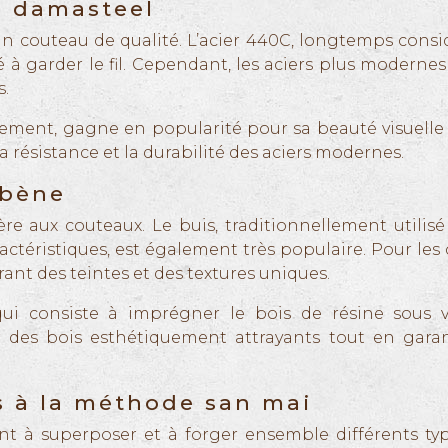
u damasteel
 d’un couteau de qualité. L’acier 440C, longtemps cons
ité à garder le fil. Cependant, les aciers plus moder
s.
ement, gagne en popularité pour sa beauté visuelle 
 résistance et la durabilité des aciers modernes.
ébène
 aux couteaux. Le buis, traditionnellement utilisé 
caractéristiques, est également très populaire. Pour l
rant des teintes et des textures uniques.
ui consiste à imprégner le bois de résine sous vid
 des bois esthétiquement attrayants tout en garant
s à la méthode san mai
nt à superposer et à forger ensemble différents ty